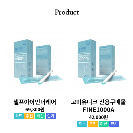
Product
셀프아이언더케어
고미유니크 전용구매몰
FINE1000A
69,300원
42,000원
히트
추천
최신
인기
히트
추천
최신
인기